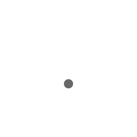
↓ ↓ ↓ ↓